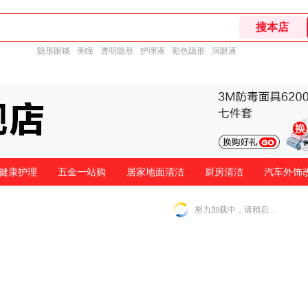
隐形眼镜
美瞳
透明隐形
护理液
彩色隐形
润眼液
健康护理
五金一站购
居家地面清洁
厨房清洁
汽车外饰
努力加载中，请稍后...