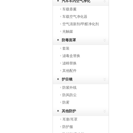
汽车车内空气净化
车载香薰
车载空气净化器
空气清新剂/甲醛净化剂
光触媒
防毒面罩
套装
滤毒盒替换
滤棉替换
其他配件
护目镜
防紫外线
防风防尘
防雾
其他防护
耳塞/耳罩
防护服