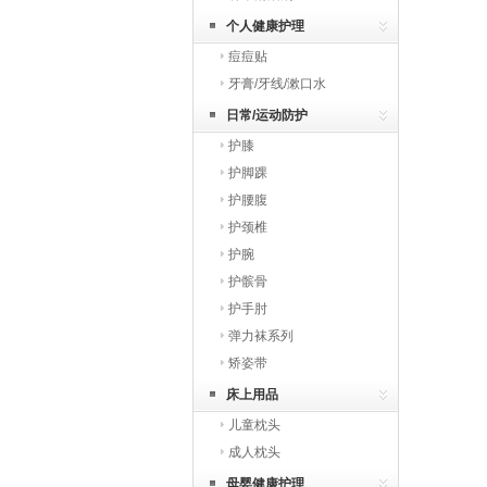
个人健康护理
痘痘贴
牙膏/牙线/漱口水
日常/运动防护
护膝
护脚踝
护腰腹
护颈椎
护腕
护髌骨
护手肘
弹力袜系列
矫姿带
床上用品
儿童枕头
成人枕头
母婴健康护理