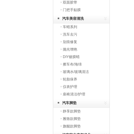
双面胶带
门把手贴膜
汽车美容清洗
车蜡系列
洗车去污
划痕修复
抛光增艳
DIY镀膜蜡
擦车布/海绵
玻璃水/玻璃清洁
轮胎保养
仪表护理
座椅清洁/护理
汽车脚垫
静享款脚垫
雅致款脚垫
旗舰款脚垫