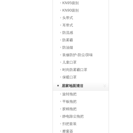
KN95级别
KN90级别
头带式
耳带式
防流感
防雾霾
防油烟
装修防护-防尘/异味
儿童口罩
时尚防雾霾口罩
保暖口罩
居家地面清洁
旋转拖把
平板拖把
胶棉拖把
静电除尘拖把
扫把套装
擦窗器