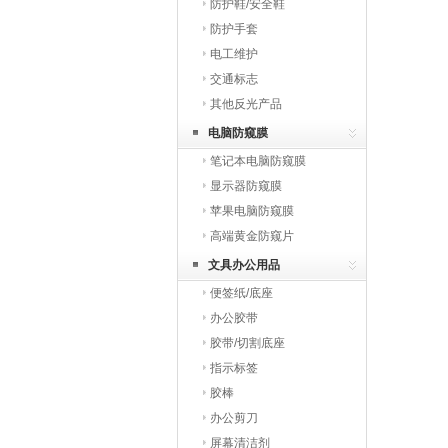
防护鞋/安全鞋
防护手套
电工维护
交通标志
其他反光产品
电脑防窥膜
笔记本电脑防窥膜
显示器防窥膜
苹果电脑防窥膜
高端黄金防窥片
文具办公用品
便签纸/底座
办公胶带
胶带/切割底座
指示标签
胶棒
办公剪刀
屏幕清洁剂