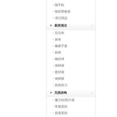
随手粘
拖把替换装
清洁用品
厨房清洁
百洁布
抹布
橡胶手套
刷类
钢丝球
保鲜袋
密封袋
保鲜膜
厨房剪刀
无痕挂钩
魔力扣/照片墙
常规系列
厨房系列