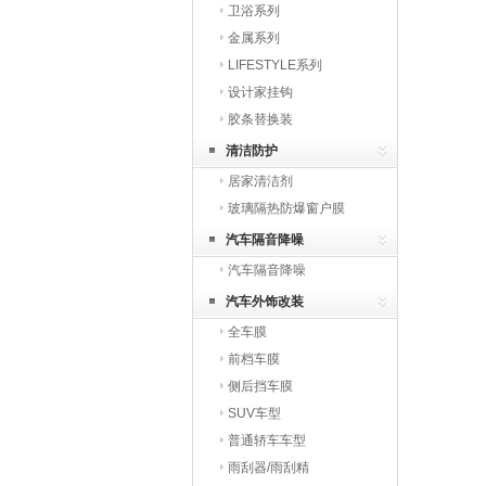
卫浴系列
金属系列
LIFESTYLE系列
设计家挂钩
胶条替换装
清洁防护
居家清洁剂
玻璃隔热防爆窗户膜
汽车隔音降噪
汽车隔音降噪
汽车外饰改装
全车膜
前档车膜
侧后挡车膜
SUV车型
普通轿车车型
雨刮器/雨刮精