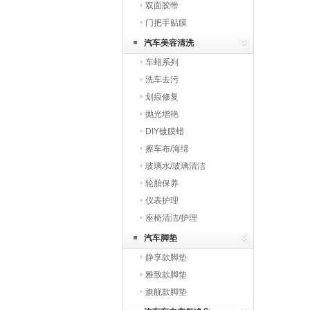
双面胶带
门把手贴膜
汽车美容清洗
车蜡系列
洗车去污
划痕修复
抛光增艳
DIY镀膜蜡
擦车布/海绵
玻璃水/玻璃清洁
轮胎保养
仪表护理
座椅清洁/护理
汽车脚垫
静享款脚垫
雅致款脚垫
旗舰款脚垫