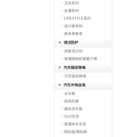
卫浴系列
金属系列
LIFESTYLE系列
设计家挂钩
胶条替换装
清洁防护
居家清洁剂
玻璃隔热防爆窗户膜
汽车隔音降噪
汽车隔音降噪
汽车外饰改装
全车膜
前档车膜
侧后挡车膜
SUV车型
普通轿车车型
雨刮器/雨刮精