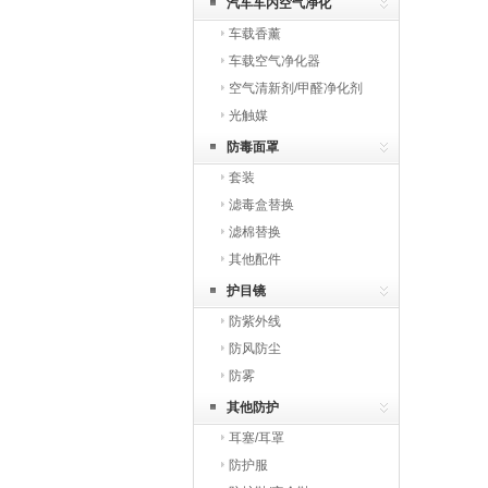
汽车车内空气净化
车载香薰
车载空气净化器
空气清新剂/甲醛净化剂
光触媒
防毒面罩
套装
滤毒盒替换
滤棉替换
其他配件
护目镜
防紫外线
防风防尘
防雾
其他防护
耳塞/耳罩
防护服