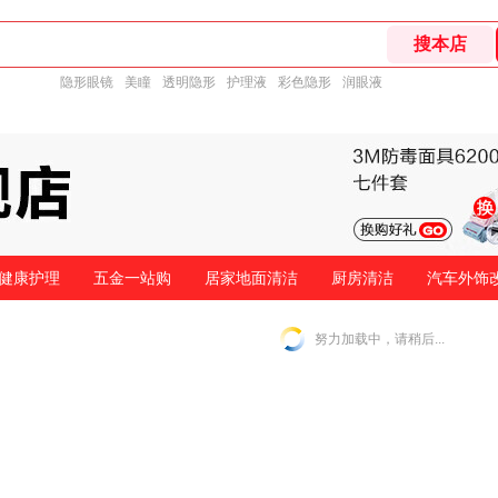
隐形眼镜
美瞳
透明隐形
护理液
彩色隐形
润眼液
健康护理
五金一站购
居家地面清洁
厨房清洁
汽车外饰
努力加载中，请稍后...