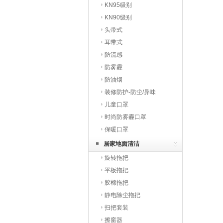
KN95级别
KN90级别
头带式
耳带式
防流感
防雾霾
防油烟
装修防护-防尘/异味
儿童口罩
时尚防雾霾口罩
保暖口罩
居家地面清洁
旋转拖把
平板拖把
胶棉拖把
静电除尘拖把
扫把套装
擦窗器