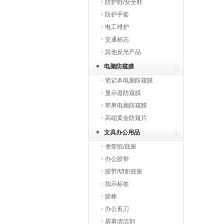
防护鞋/安全鞋
防护手套
电工维护
交通标志
其他反光产品
电脑防窥膜
笔记本电脑防窥膜
显示器防窥膜
苹果电脑防窥膜
高端黄金防窥片
文具办公用品
便签纸/底座
办公胶带
胶带/切割底座
指示标签
胶棒
办公剪刀
屏幕清洁剂