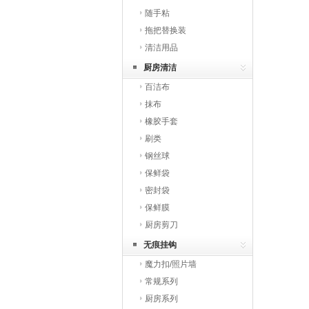
随手粘
拖把替换装
清洁用品
厨房清洁
百洁布
抹布
橡胶手套
刷类
钢丝球
保鲜袋
密封袋
保鲜膜
厨房剪刀
无痕挂钩
魔力扣/照片墙
常规系列
厨房系列