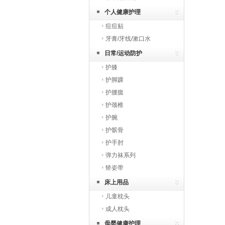
个人健康护理
痘痘贴
牙膏/牙线/漱口水
日常/运动防护
护膝
护脚踝
护腰腹
护颈椎
护腕
护髌骨
护手肘
弹力袜系列
矫姿带
床上用品
儿童枕头
成人枕头
母婴健康护理