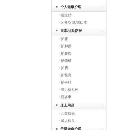
个人健康护理
痘痘贴
牙膏/牙线/漱口水
日常/运动防护
护膝
护脚踝
护腰腹
护颈椎
护腕
护髌骨
护手肘
弹力袜系列
矫姿带
床上用品
儿童枕头
成人枕头
母婴健康护理