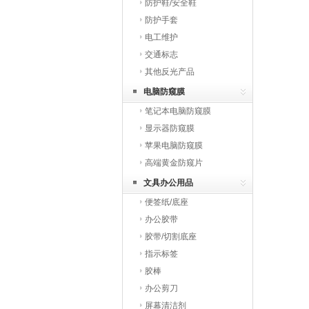
防护鞋/安全鞋
防护手套
电工维护
交通标志
其他反光产品
电脑防窥膜
笔记本电脑防窥膜
显示器防窥膜
苹果电脑防窥膜
高端黄金防窥片
文具办公用品
便签纸/底座
办公胶带
胶带/切割底座
指示标签
胶棒
办公剪刀
屏幕清洁剂