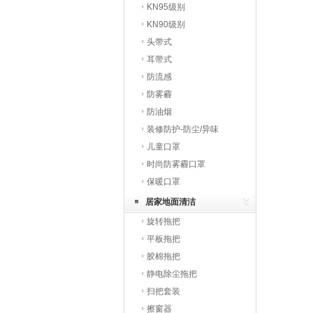
KN95级别
KN90级别
头带式
耳带式
防流感
防雾霾
防油烟
装修防护-防尘/异味
儿童口罩
时尚防雾霾口罩
保暖口罩
居家地面清洁
旋转拖把
平板拖把
胶棉拖把
静电除尘拖把
扫把套装
擦窗器