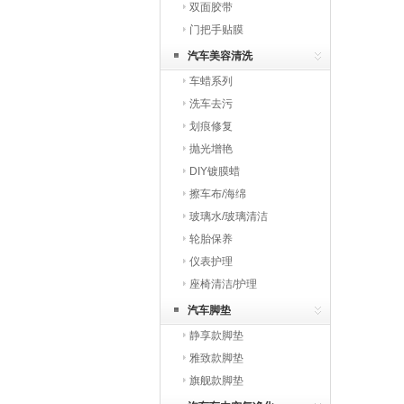
双面胶带
门把手贴膜
汽车美容清洗
车蜡系列
洗车去污
划痕修复
抛光增艳
DIY镀膜蜡
擦车布/海绵
玻璃水/玻璃清洁
轮胎保养
仪表护理
座椅清洁/护理
汽车脚垫
静享款脚垫
雅致款脚垫
旗舰款脚垫