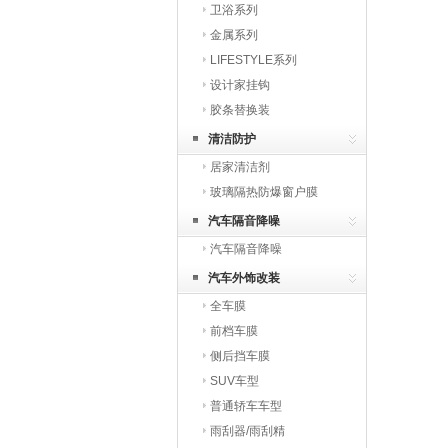
卫浴系列
金属系列
LIFESTYLE系列
设计家挂钩
胶条替换装
清洁防护
居家清洁剂
玻璃隔热防爆窗户膜
汽车隔音降噪
汽车隔音降噪
汽车外饰改装
全车膜
前档车膜
侧后挡车膜
SUV车型
普通轿车车型
雨刮器/雨刮精