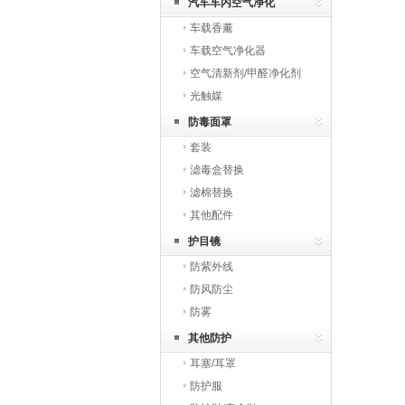
汽车车内空气净化
车载香薰
车载空气净化器
空气清新剂/甲醛净化剂
光触媒
防毒面罩
套装
滤毒盒替换
滤棉替换
其他配件
护目镜
防紫外线
防风防尘
防雾
其他防护
耳塞/耳罩
防护服