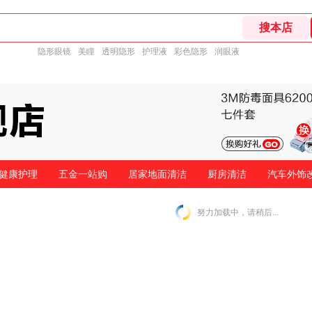
隐形眼镜
美瞳
透明隐形
护理液
彩色隐形
润眼液
健康护理
五金一站购
居家地面清洁
厨房清洁
汽车外饰
努力加载中，请稍后...