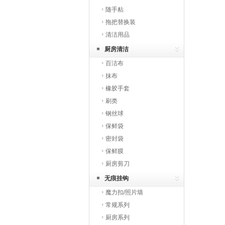
随手粘
拖把替换装
清洁用品
厨房清洁
百洁布
抹布
橡胶手套
刷类
钢丝球
保鲜袋
密封袋
保鲜膜
厨房剪刀
无痕挂钩
魔力扣/照片墙
常规系列
厨房系列